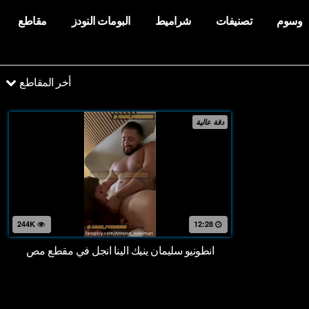
وسوم
تصنيفات
شراميط
البومات النودز
مقاطع
أخر المقاطع
دقة عالية
244K
12:28
انطونيو سليمان ينيك الينا انجل في مقطع مص