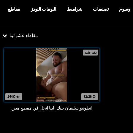
وسوم
تصنيفات
شراميط
البومات النودز
مقاطع
مقاطع عشوائية
دقة عالية
244K
12:28
انطونيو سليمان ينيك الينا انجل في مقطع مص