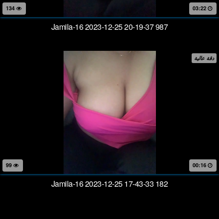
134
03:22
Jamila-16 2023-12-25 20-19-37 987
دقة عالية
99
00:16
Jamila-16 2023-12-25 17-43-33 182