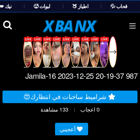
💦 قحاب
🍑 اطياز
🥵 لبوات
💋 نيك
Ski
t
conten
Jamila-16 2023-12-25 20-19-37 987
شراميط ساخنات في انتظارك😍
0
اعجاب
133
مشاهدة
|
أعجبني