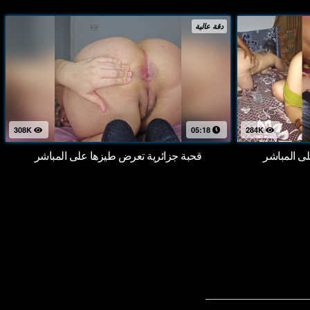
دقة عالية
308K
05:18
284K
 المباشر
قحبة جزائرية تعرض طيزها على المباشر