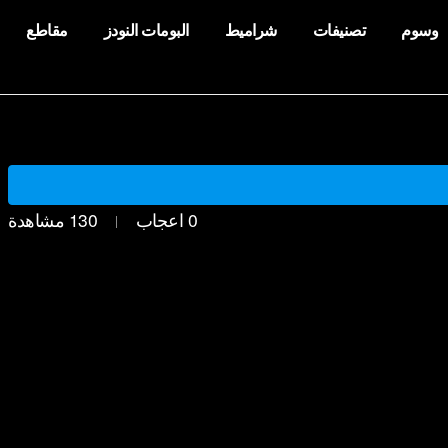
وسوم
تصنيفات
شراميط
البومات النودز
مقاطع
0
اعجاب
130
مشاهدة
|