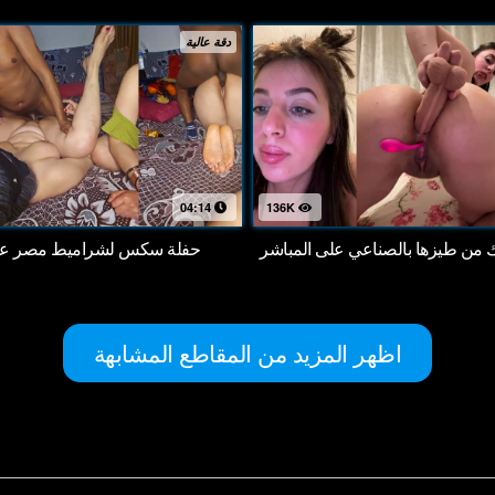
دقة عالية
04:14
136K
اك من طيزها بالصناعي على المباشر
حفلة سكس لشراميط مصر على
اظهر المزيد من المقاطع المشابهة