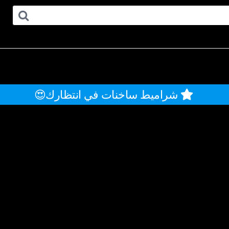
شراميط ساخنات في انتظارك😍