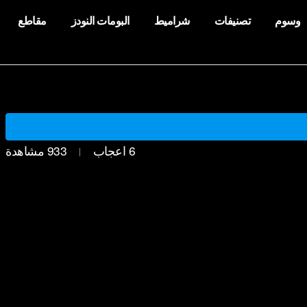
وسوم
تصنيفات
شراميط
البومات النودز
مقاطع
6
اعجاب
933
مشاهدة
|