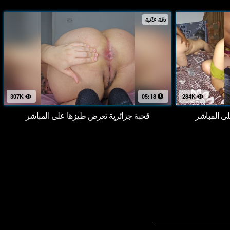
دقة عالية
307K
05:18
284K
 المباشر
قحبة جزائرية تعرض طيزها على المباشر