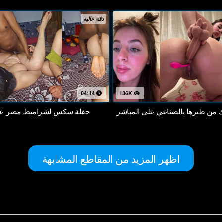
دقة عالية
04:14
136K
اك من طيزها بالصناعي على المباشر
حفلة سكس لشراميط مصر على
اظهر المزيد من المقاطع المشابهة