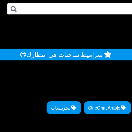
شراميط ساخنات في انتظارك😍
StripChat Arabic
ستريبشات