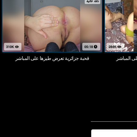
دقة عالية
310K
05:18
284K
 المباشر
قحبة جزائرية تعرض طيزها على المباشر