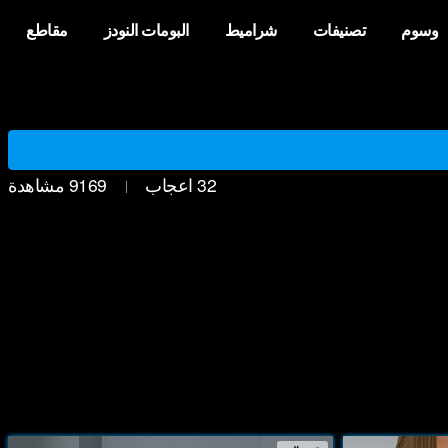
وسوم
تصنيفات
شراميط
البومات النودز
مقاطع
32
اعجاب
9169
مشاهدة
|