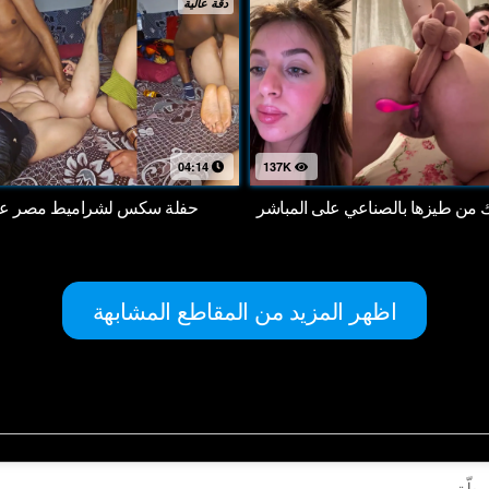
دقة عالية
04:14
137K
اك من طيزها بالصناعي على المباشر
حفلة سكس لشراميط مصر على
اظهر المزيد من المقاطع المشابهة