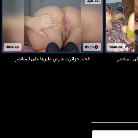
دقة عالية
309K
05:18
284K
 المباشر
قحبة جزائرية تعرض طيزها على المباشر