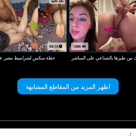
دقة عالية
04:14
136K
اك من طيزها بالصناعي على المباشر
حفلة سكس لشراميط مصر على
اظهر المزيد من المقاطع المشابهة