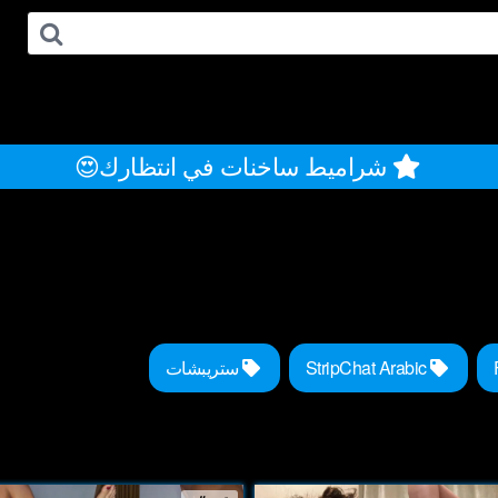
شراميط ساخنات في انتظارك😍
StripChat Arabic
ستريبشات