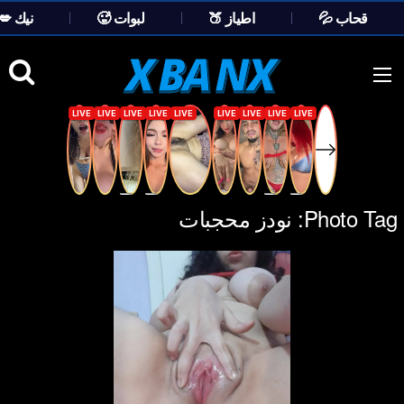
💦 قحاب
🍑 اطياز
🥵 لبوات
💋 نيك
Ski
t
conten
Photo Tag:
نودز محجبات