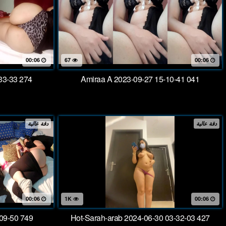
00:06
67
00:06
33-33 274
Amiraa A 2023-09-27 15-10-41 041
دقة عالية
دقة عالية
00:06
1K
00:06
09-50 749
Hot-Sarah-arab 2024-06-30 03-32-03 427