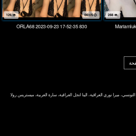
126
00:05
288
ORLA68 2023-09-23 17-52-35 830
Mariamluk
فحة
ونسي، ميرا نوري العراقية، الينا انجل العراقية، سارة العربية، ميستريس رولا