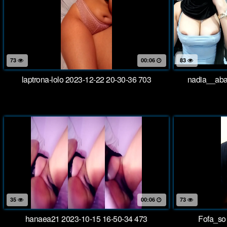
73
00:06
83
laptrona-lolo 2023-12-22 20-30-36 703
nadia__aba
35
00:06
73
hanaea21 2023-10-15 16-50-34 473
Fofa_so