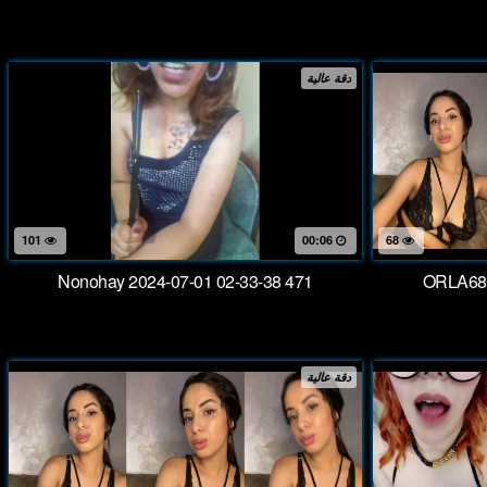
دقة عالية
101
00:06
68
Nonohay 2024-07-01 02-33-38 471
ORLA68 
دقة عالية