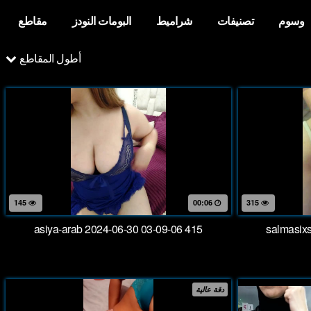
وسوم
تصنيفات
شراميط
البومات النودز
مقاطع
أطول المقاطع
145
00:06
315
asiya-arab 2024-06-30 03-09-06 415
salmasixs
دقة عالية