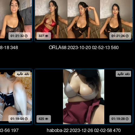
01:21:32
327
01:21:26
8-18 348
ORLA68 2023-10-20 02-52-13 560
دقة عالية
دقة عالية
01:19:54
425
01:19:28
33-56 197
haboba-22 2023-12-26 02-02-58 470