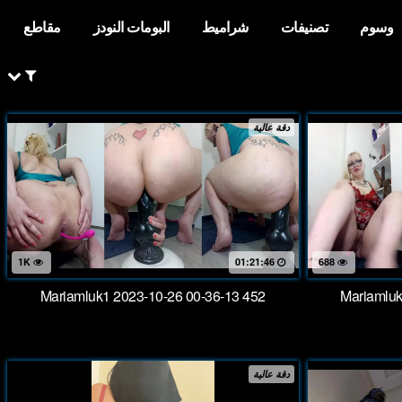
وسوم
تصنيفات
شراميط
البومات النودز
مقاطع
دقة عالية
1K
01:21:46
688
Mariamluk1 2023-10-26 00-36-13 452
Mariamluk
دقة عالية