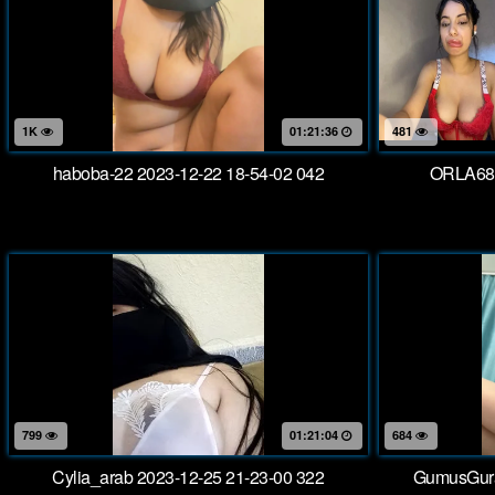
1K
01:21:36
481
haboba-22 2023-12-22 18-54-02 042
ORLA68 
799
01:21:04
684
Cylia_arab 2023-12-25 21-23-00 322
GumusGura