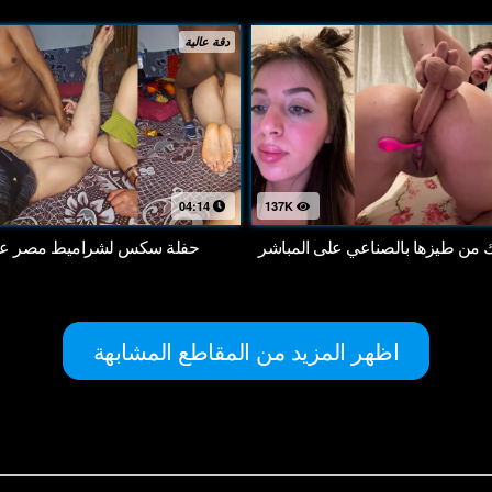
دقة عالية
04:14
137K
اك من طيزها بالصناعي على المباشر
حفلة سكس لشراميط مصر على
اظهر المزيد من المقاطع المشابهة