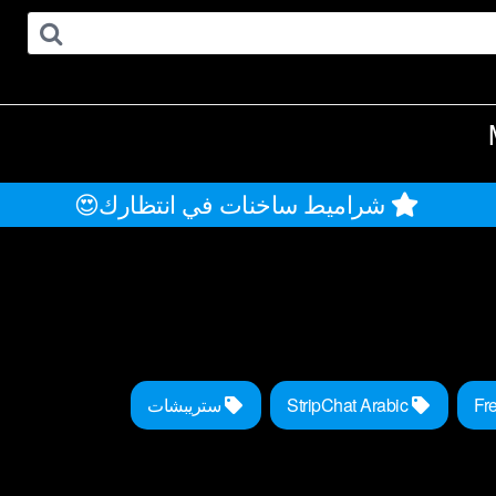
شراميط ساخنات في انتظارك😍
StripChat Arabic
ستريبشات