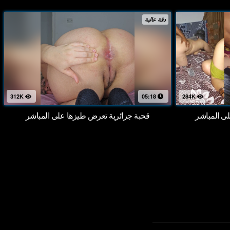
دقة عالية
312K
05:18
284K
 المباشر
قحبة جزائرية تعرض طيزها على المباشر