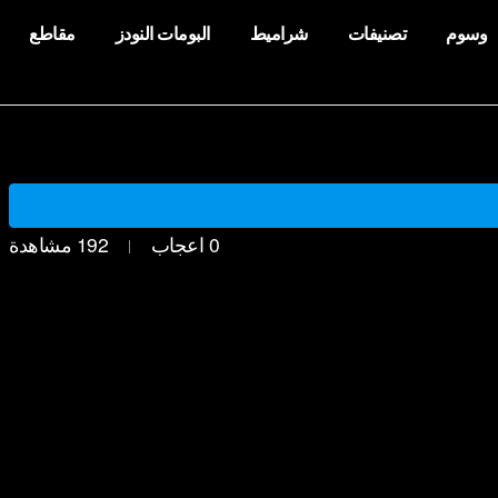
وسوم
تصنيفات
شراميط
البومات النودز
مقاطع
0
اعجاب
192
مشاهدة
|