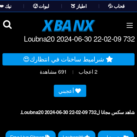
💦 قحاب
🍑 اطياز
🥵 لبوات
💋 نيك
Ski
t
conten
Loubna20 2024-06-30 22-02-09 732
شراميط ساخنات في انتظارك😍
2
اعجاب
691
مشاهدة
|
أعجبني
شاهد سكس مجانا لLoubna20 2024-06-30 22-02-09 732.