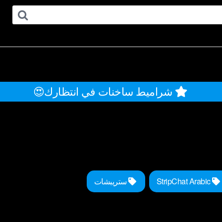
شراميط ساخنات في انتظارك😍
StripChat Arabic
ستريبشات