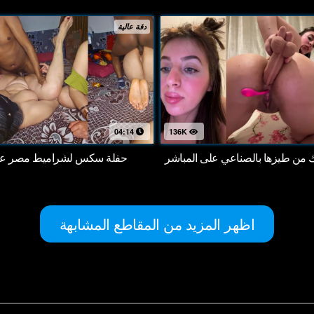
دقة عالية
04:14
136K
اك من طيزها بالصناعي على المباشر
حفلة سكس لشراميط مصر على
اظهر المزيد من المقاطع المشابهة