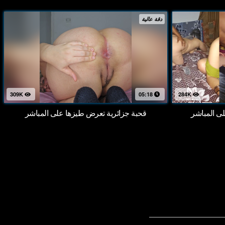
دقة عالية
309K
05:18
284K
 المباشر
قحبة جزائرية تعرض طيزها على المباشر