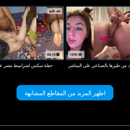
دقة عالية
04:14
137K
اك من طيزها بالصناعي على المباشر
حفلة سكس لشراميط مصر على
اظهر المزيد من المقاطع المشابهة