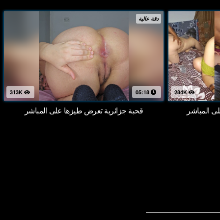
دقة عالية
313K
05:18
284K
 المباشر
قحبة جزائرية تعرض طيزها على المباشر