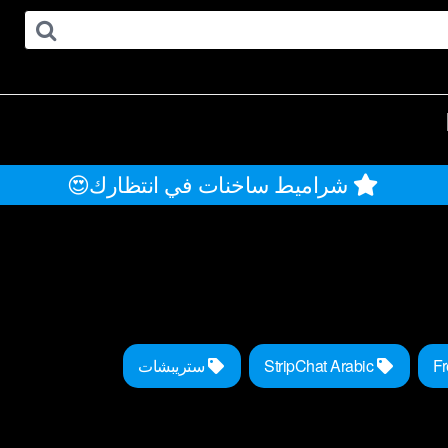
شراميط ساخنات في انتظارك😍
StripChat Arabic
ستريبشات