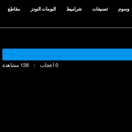
وسوم
تصنيفات
شراميط
البومات النودز
مقاطع
0
اعجاب
138
مشاهدة
|