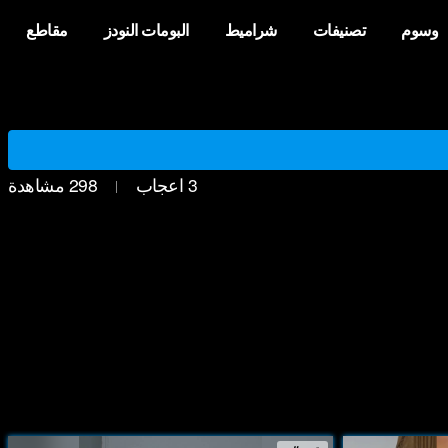
وسوم
تصنيفات
شراميط
البومات النودز
مقاطع
3
اعجاب
298
مشاهدة
|