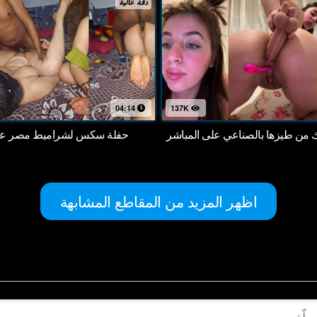
دقة عالية
04:14
137K
اك من طيزها بالصناعي على المباشر
حفلة سكس لشراميط مصر على
اظهر المزيد من المقاطع المشابهة