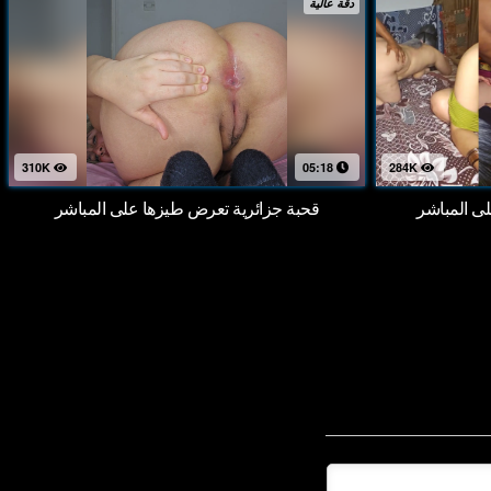
دقة عالية
310K
05:18
284K
 المباشر
قحبة جزائرية تعرض طيزها على المباشر