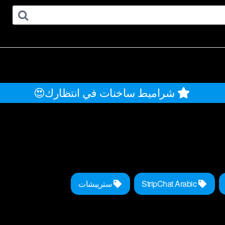
شراميط ساخنات في انتظارك😍
StripChat Arabic
ستريبشات