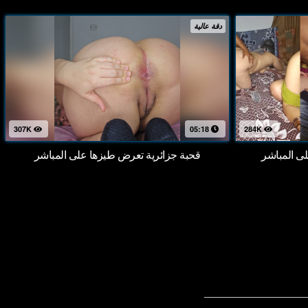
دقة عالية
307K
05:18
284K
 المباشر
قحبة جزائرية تعرض طيزها على المباشر