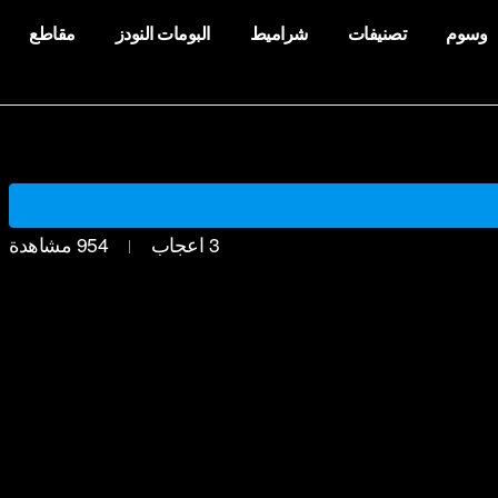
وسوم
تصنيفات
شراميط
البومات النودز
مقاطع
3
اعجاب
954
مشاهدة
|