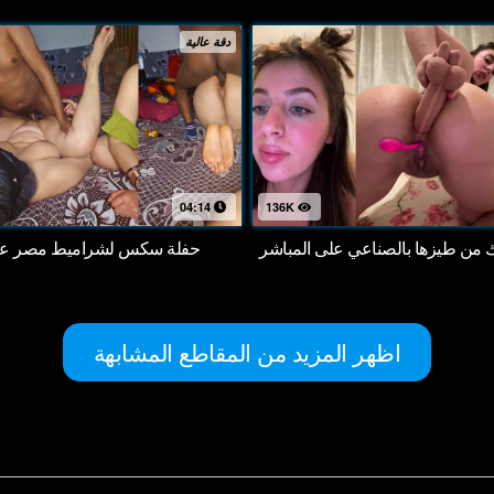
دقة عالية
04:14
136K
اك من طيزها بالصناعي على المباشر
حفلة سكس لشراميط مصر على
اظهر المزيد من المقاطع المشابهة