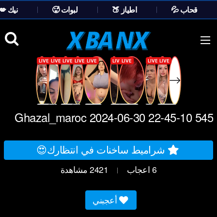
💦 قحاب
🍑 اطياز
🥵 لبوات
💋 نيك
Ski
t
conten
Ghazal_maroc 2024-06-30 22-45-10 545
شراميط ساخنات في انتظارك😍
6
اعجاب
2421
مشاهدة
|
أعجبني