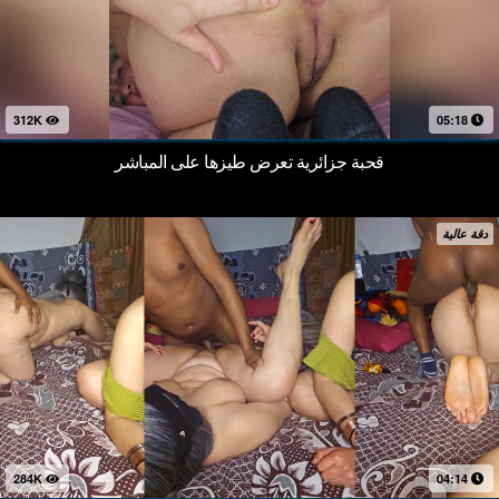
312K
05:18
قحبة جزائرية تعرض طيزها على المباشر
دقة عالية
284K
04:14