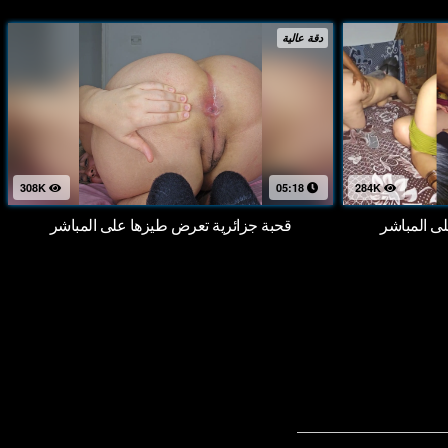
دقة عالية
308K
05:18
284K
 المباشر
قحبة جزائرية تعرض طيزها على المباشر