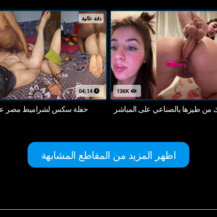
دقة عالية
04:14
136K
اك من طيزها بالصناعي على المباشر
حفلة سكس لشراميط مصر على
اظهر المزيد من المقاطع المشابهة