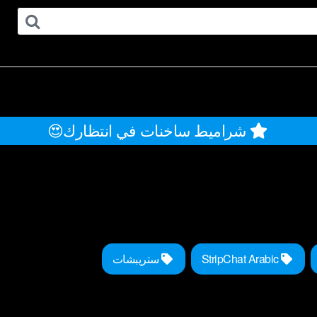
شراميط ساخنات في انتظارك😍
StripChat Arabic
ستريبشات