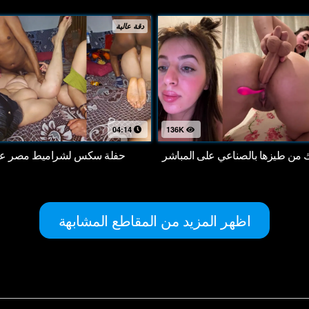
دقة عالية
04:14
136K
اك من طيزها بالصناعي على المباشر
حفلة سكس لشراميط مصر على
اظهر المزيد من المقاطع المشابهة