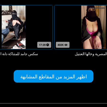
17:29
402K
 المصرية وخالها العنتيل
سكس جامد للمتناكة دانة ا
اظهر المزيد من المقاطع المشابهة