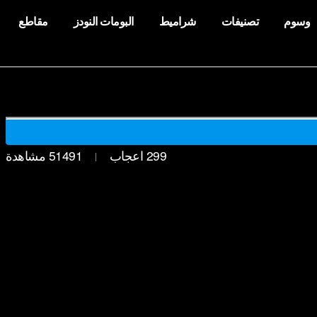
وسوم
تصنيفات
شراميط
البومات النودز
مقاطع
299
اعجاب
51491
مشاهدة
|