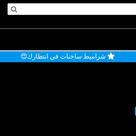
شراميط ساخنات في انتظارك😍