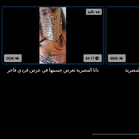
دقة عالية
253K
04:17
466K
لمصرية
دانا المصرية تعرض جسمها في عرض فردي فاجر