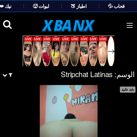
💦 قحاب
🍑 اطياز
🥵 لبوات
💋 نيك
Ski
t
conten
الوسم:
Stripchat Latinas
دقة عالية