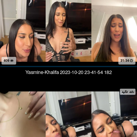
409
31:34
Yasmine-Khalifa 2023-10-20 23-41-54 182
دقة عالية