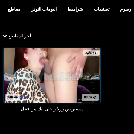
وسوم
تصنيفات
شراميط
البومات النودز
مقاطع
أخر المقاطع
دقة عالية
36K
08:09
ميستريس رولا واحلى نيك من فحل