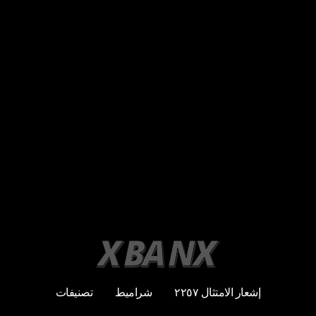
إشعار الامتثال ٢٢٥٧
شراميط
تصنيفات