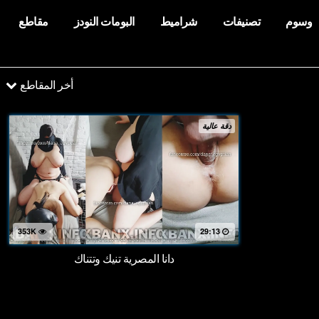
وسوم
تصنيفات
شراميط
البومات النودز
مقاطع
أخر المقاطع
دقة عالية
353K
29:13
دانا المصرية تنيك وتتناك