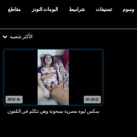
وسوم
تصنيفات
شراميط
البومات النودز
مقاطع
الأكثر شعبية
201K
01:43
سكس لبوة مصرية ممحونة وهي تتكلم في التلفون