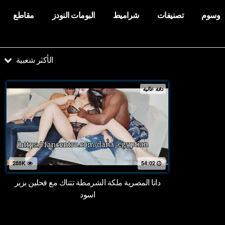
وسوم
تصنيفات
شراميط
البومات النودز
مقاطع
الأكثر شعبية
دقة عالية
288K
54:02
دانا المصرية ملكة الشرمطة تتناك مع فحلين بزبر
اسود