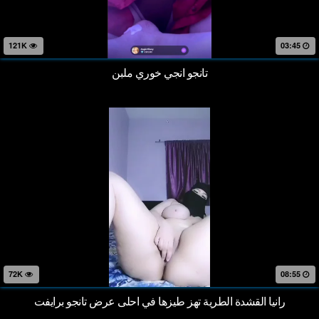
121K
03:45
تانجو انجي خوري ملبن
72K
08:55
رانيا القشدة الطرية تهز طيزها في احلى عرض تانجو برايفت