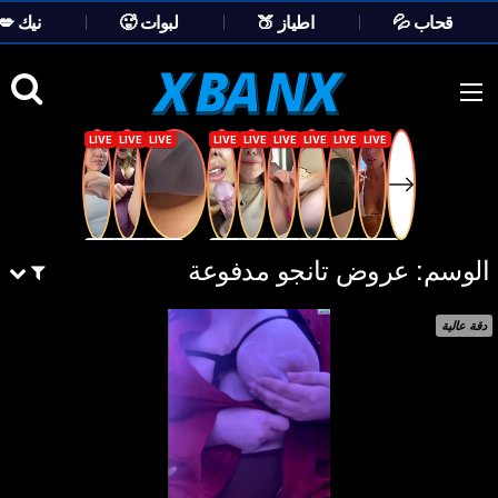
💦 قحاب
🍑 اطياز
🥵 لبوات
💋 نيك
Ski
t
conten
الوسم:
عروض تانجو مدفوعة
دقة عالية