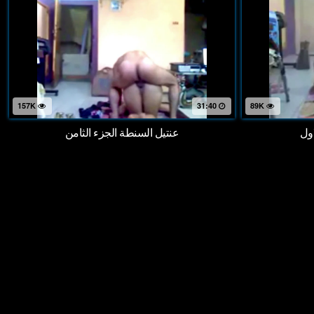
157K
31:40
89K
اول
عنتيل السنطة الجزء الثامن