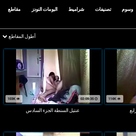
وسوم
تصنيفات
شراميط
البومات النودز
مقاطع
أطول المقاطع
103K
02:09:35
114K
ابع
عنتيل السنطة الجزء السادس