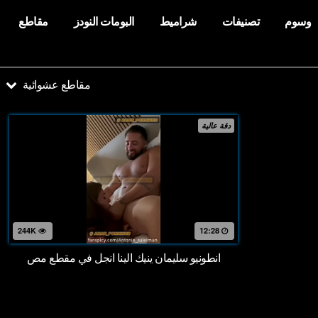
وسوم
تصنيفات
شراميط
البومات النودز
مقاطع
مقاطع عشوائية
دقة عالية
244K
12:28
انطونيو سليمان ينيك الينا انجل في مقطع مص