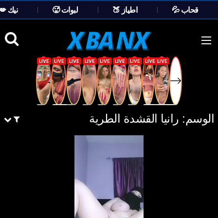
💦 قحاب
🍑 اطياز
🥵 لبوات
💋 نيك
Ski
t
conten
الوسم:
رانيا القشدة الطرية