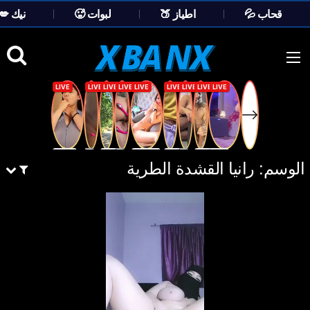
💦 قحاب
🍑 اطياز
🥵 لبوات
💋 نيك
Ski
t
conten
الوسم:
رانيا القشدة الطرية