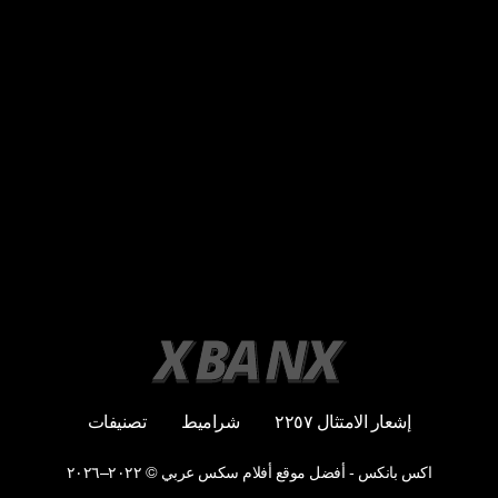
إشعار الامتثال ٢٢٥٧
شراميط
تصنيفات
اكس بانكس - أفضل موقع أفلام سكس عربي © ٢٠٢٢–٢٠٢٦