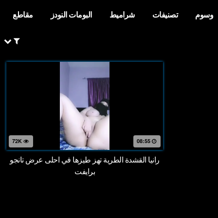
وسوم
تصنيفات
شراميط
البومات النودز
مقاطع
72K
08:55
رانيا القشدة الطرية تهز طيزها في احلى عرض تانجو
برايفت