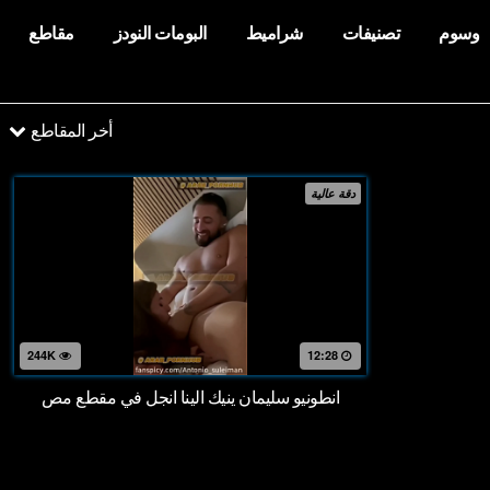
وسوم
تصنيفات
شراميط
البومات النودز
مقاطع
أخر المقاطع
دقة عالية
244K
12:28
انطونيو سليمان ينيك الينا انجل في مقطع مص