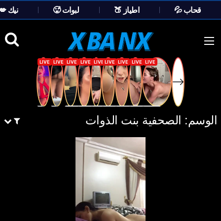
💦 قحاب
🍑 اطياز
🥵 لبوات
💋 نيك
Ski
t
conten
الوسم:
الصحفية بنت الذوات