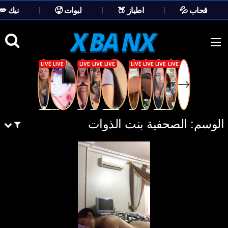
💦 قحاب
🍑 اطياز
🥵 لبوات
💋 نيك
Ski
t
conten
الوسم:
الصحفية بنت الذوات