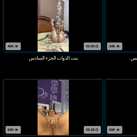
46K
03:00
34K
امس
بنت الذوات الجزء السادس
64K
02:26
83K