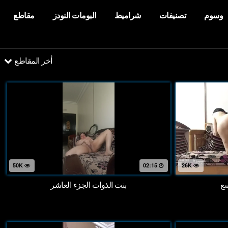
وسوم
تصنيفات
شراميط
البومات النودز
مقاطع
أخر المقاطع
50K
02:15
26K
سع
بنت الذوات الجزء العاشر