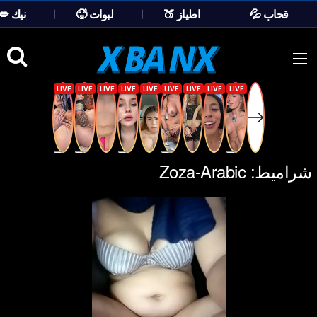
💦 قحاب
🍑 اطياز
🥵 لبوات
💋 نيك
Ski
t
conten
شراميط:
Zoza-Arabic