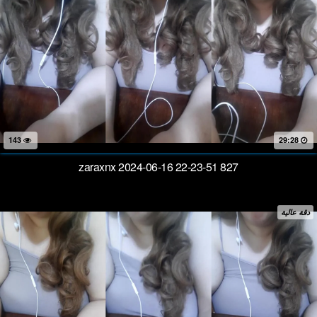
143
29:28
zaraxnx 2024-06-16 22-23-51 827
دقة عالية