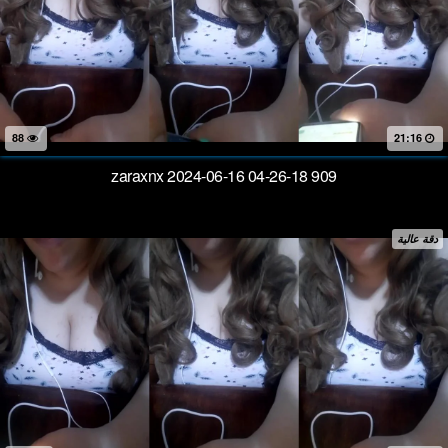
88
21:16
zaraxnx 2024-06-16 04-26-18 909
دقة عالية