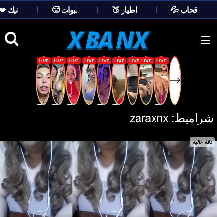
💦 قحاب
🍑 اطياز
🥵 لبوات
💋 نيك
Ski
t
conten
شراميط:
zaraxnx
دقة عالية