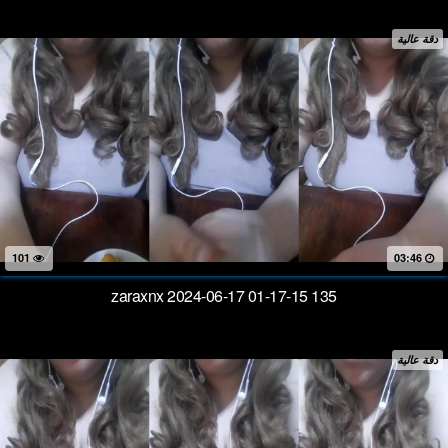
دقة عالية
101
03:46
zaraxnx 2024-06-17 01-17-15 135
دقة عالية