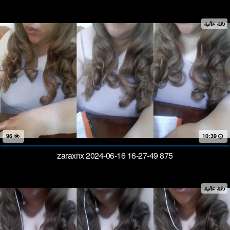
دقة عالية
96
10:39
zaraxnx 2024-06-16 16-27-49 875
دقة عالية