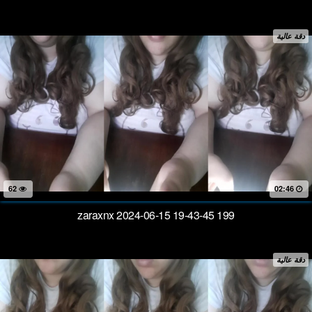
دقة عالية
62
02:46
zaraxnx 2024-06-15 19-43-45 199
دقة عالية