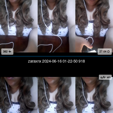
382
27:04
zaraxnx 2024-06-16 01-22-50 918
دقة عالية