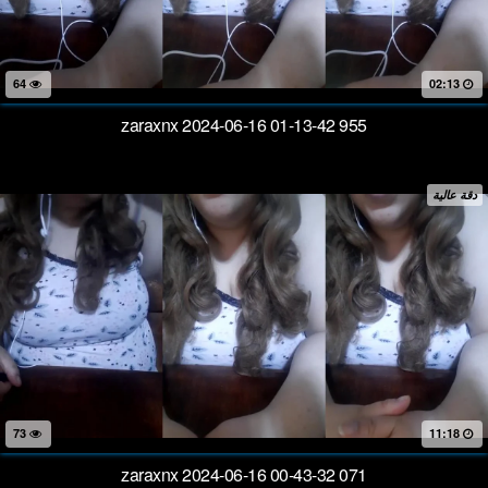
64
02:13
zaraxnx 2024-06-16 01-13-42 955
دقة عالية
73
11:18
zaraxnx 2024-06-16 00-43-32 071