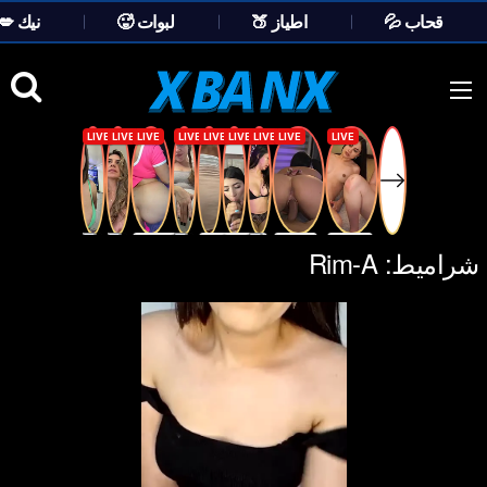
💦 قحاب
🍑 اطياز
🥵 لبوات
💋 نيك
Ski
t
conten
شراميط:
Rim-A