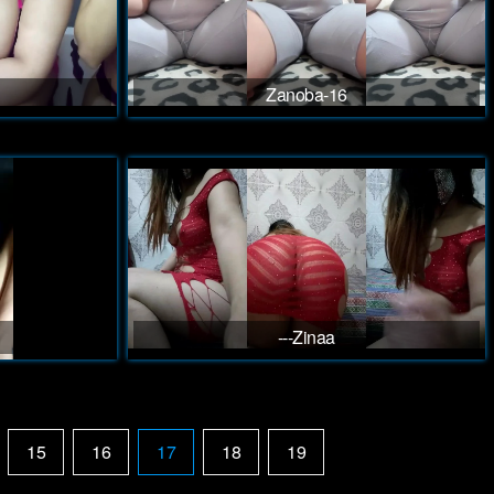
Zanoba-16
Zinaa---
15
16
17
18
19