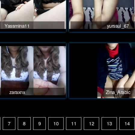
Yassmina11
yurssul_67
zaraxnx
Zina_Arabic
7
8
9
10
11
12
13
14