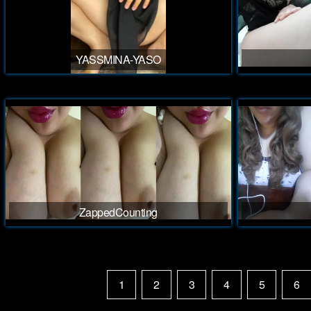
YASSMINA-YASO
ZappedCounting
1
2
3
4
5
6