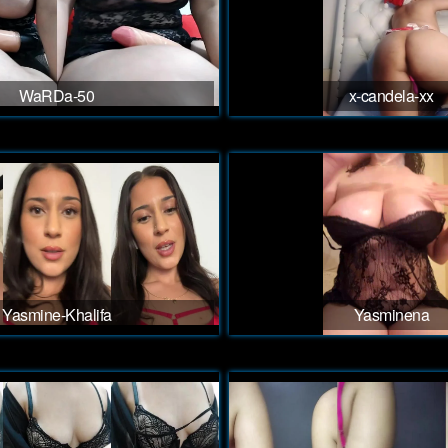
WaRDa-50
x-candela-xx
Yasmine-Khalifa
Yasminena