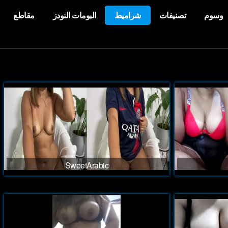
وسوم
تصنيفات
شراميط
البومات النودز
مقاطع
SweetArabic