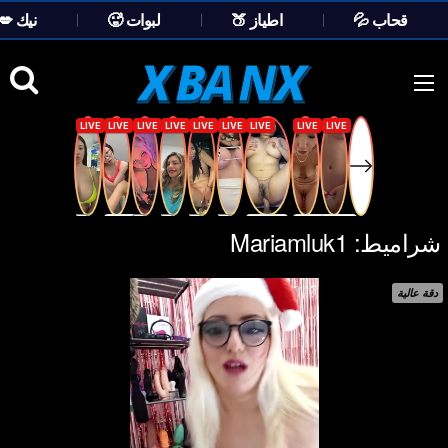
💦 قحاب
🍑 اطياز
🥵 لبوات
💋 نيك
Ski
t
conten
شراميط:
Mariamluk1
دقة عالية