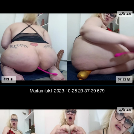
دقة عالية
473
07:22
Mariamluk1 2023-10-25 23-37-39 679
دقة عالية