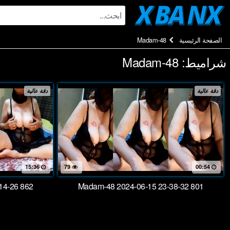
Ski
t
conten
الصفحة الرئيسية
Madam-48
شراميط:
Madam-48
دقة عالية
دقة عالية
15:36
79
00:54
14-26 862
Madam-48 2024-06-15 23-38-32 801