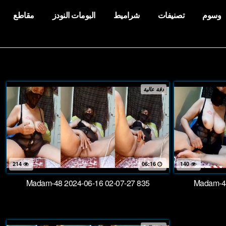
وسوم
تصنيفات
شراميط
البومات النودز
مقاطع
دقة عالية
214
06:16
140
Madam-48 2024-06-16 02-07-27 835
Madam-48