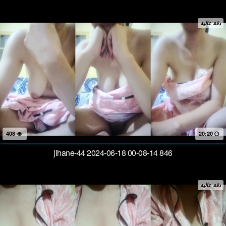
دقة عالية
408
20:20
jihane-44 2024-06-18 00-08-14 846
دقة عالية