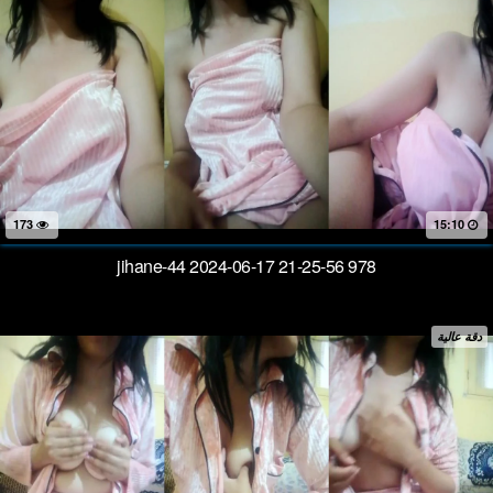
173
15:10
jihane-44 2024-06-17 21-25-56 978
دقة عالية