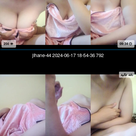
256
09:34
jihane-44 2024-06-17 18-54-36 792
دقة عالية