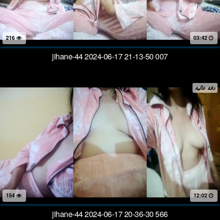
216
03:42
jihane-44 2024-06-17 21-13-50 007
دقة عالية
154
12:02
jihane-44 2024-06-17 20-36-30 566