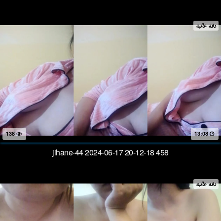
دقة عالية
138
13:08
jihane-44 2024-06-17 20-12-18 458
دقة عالية