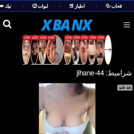
💦 قحاب
🍑 اطياز
🥵 لبوات
💋 نيك
Ski
t
conten
شراميط:
jihane-44
دقة عالية