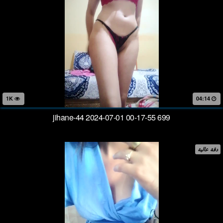
1K
04:14
jihane-44 2024-07-01 00-17-55 699
دقة عالية