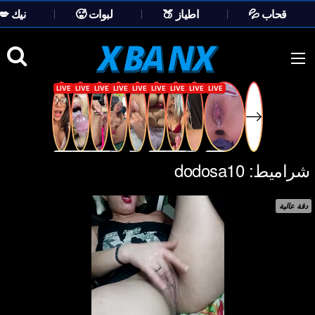
💦 قحاب
🍑 اطياز
🥵 لبوات
💋 نيك
Ski
t
conten
شراميط:
dodosa10
دقة عالية