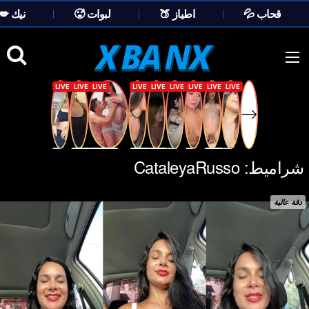
💦 قحاب
🍑 اطياز
🥵 لبوات
💋 نيك
Ski
t
conten
شراميط:
CataleyaRusso
دقة عالية