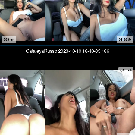
383
31:38
CataleyaRusso 2023-10-10 18-40-33 186
دقة عالية