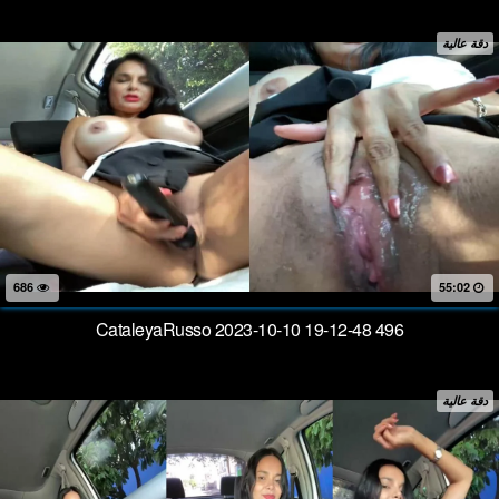
دقة عالية
686
55:02
CataleyaRusso 2023-10-10 19-12-48 496
دقة عالية