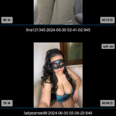
9K
00:12
lina121345 2024-06-30 02-41-02 945
دقة عالية
7K
00:06
ladyesmee99 2024-06-30 03-36-23 849