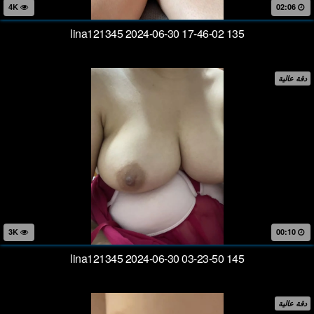
4K
02:06
lina121345 2024-06-30 17-46-02 135
دقة عالية
3K
00:10
lina121345 2024-06-30 03-23-50 145
دقة عالية