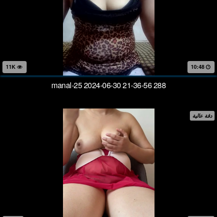
11K
10:48
manal-25 2024-06-30 21-36-56 288
دقة عالية