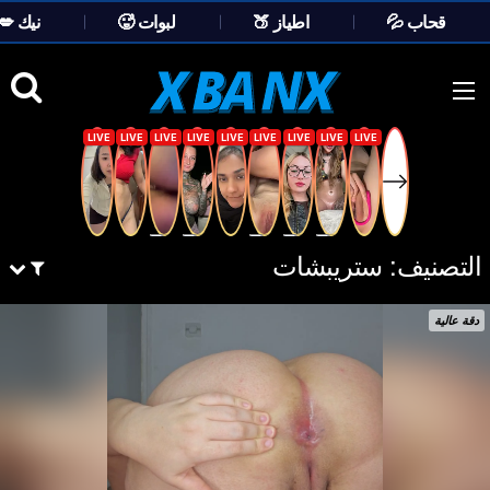
💦 قحاب
🍑 اطياز
🥵 لبوات
💋 نيك
Ski
t
conten
التصنيف:
ستريبشات
دقة عالية