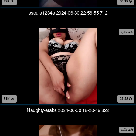
27K
00:19
asoula1234a 2024-06-30 22-56-55 712
دقة عالية
51K
04:48
Naughty-arabs 2024-06-30 18-20-49 822
دقة عالية