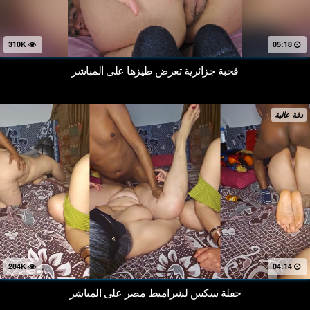
310K
05:18
قحبة جزائرية تعرض طيزها على المباشر
دقة عالية
284K
04:14
حفلة سكس لشراميط مصر على المباشر