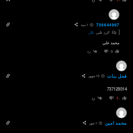
736644967
1 سنة
الرد على
بلال
محمد علي
رد
0
فحل بنات
10 شهور
737129314
رد
-1
محمد امين
1 شهر