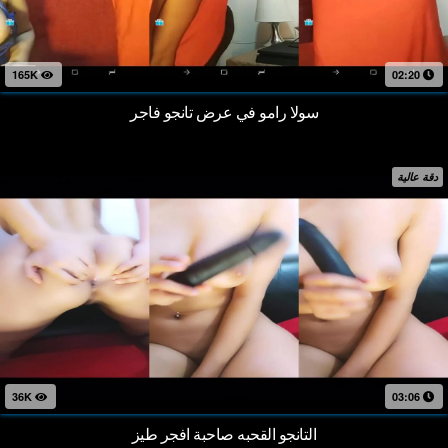
165K
02:20
سولا رامو في عرض تانجو فاجر
دقة عالية
36K
03:06
التانجو القحبه صاحبة افجر طيز