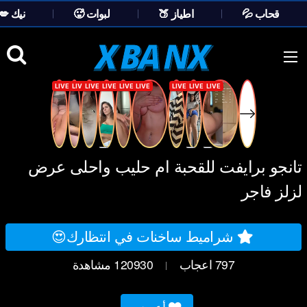
💦 قحاب
🍑 اطياز
🥵 لبوات
💋 نيك
Ski
t
conten
تانجو برايفت للقحبة ام حليب واحلى عرض
لزلز فاجر
شراميط ساخنات في انتظارك😍
797
اعجاب
120930
مشاهدة
|