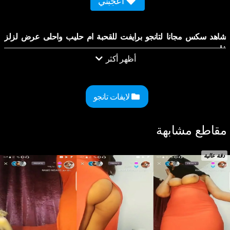
أعجبني
شاهد سكس مجانا لتانجو برايفت للقحبة ام حليب واحلى عرض لزلز
فاجر.
أظهر أكثر
لايفات تانجو
مقاطع مشابهة
دقة عالية