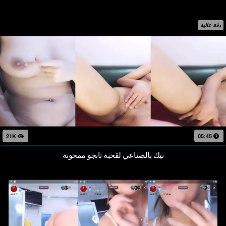
دقة عالية
21K
05:45
نيك بالصناعي لقحبة تانجو ممحونة