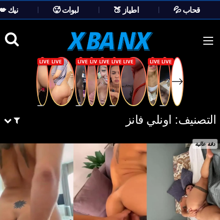
💦 قحاب
🍑 اطياز
🥵 لبوات
💋 نيك
Ski
t
conten
التصنيف:
اونلي فانز
دقة عالية