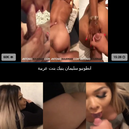
60K
15:28
انطونيو سليمان ينيك بنت عربية