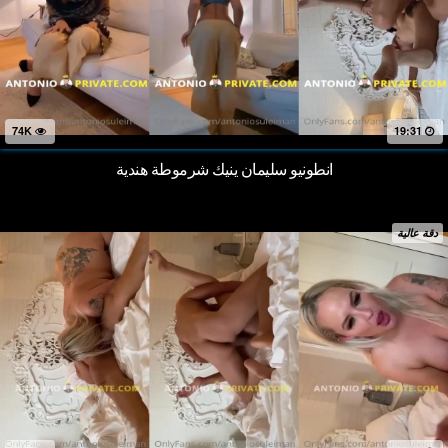
74K
19:31
انطونيو سليمان ينيك شرموطة هندية
دقة عالية