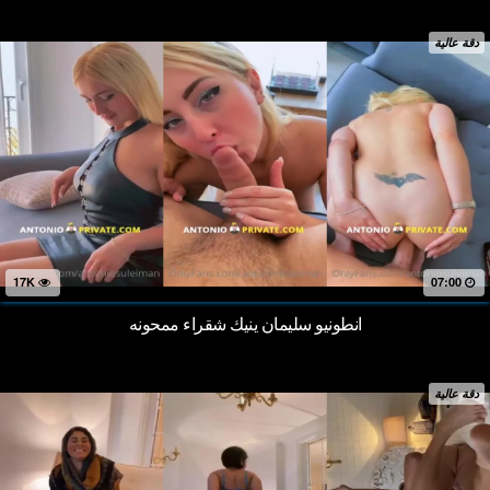
دقة عالية
17K
07:00
انطونيو سليمان ينيك شقراء ممحونه
دقة عالية