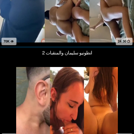
70K
24:30
انطونيو سليمان والمنقبات 2