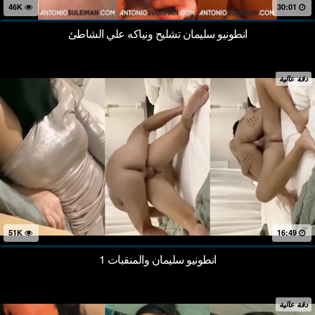
46K
30:01
انطونيو سليمان تشليح ونياكه علي الشاطئ
دقة عالية
51K
16:49
انطونيو سليمان والمنقبات 1
دقة عالية