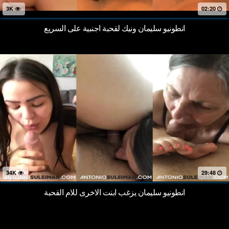
3K
02:20
انطونيو سليمان ونيك لقحبة اجنبية على السريع
34K
29:48
انطونيو سليمان يزغب ابنت الاخرى للام القحبة