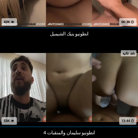
42K
06:36
انطونيو ينيك الشيميل
دقة عالية
53K
13:44
انطونيو سليمان والمنقبات 4