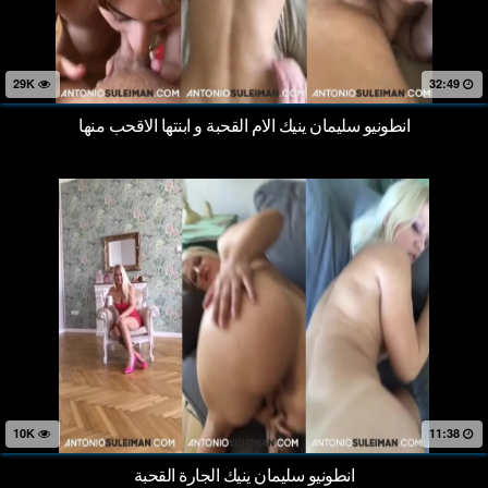
29K
32:49
انطونيو سليمان ينيك الام القحبة و ابنتها الاقحب منها
10K
11:38
انطونيو سليمان ينيك الجارة القحبة