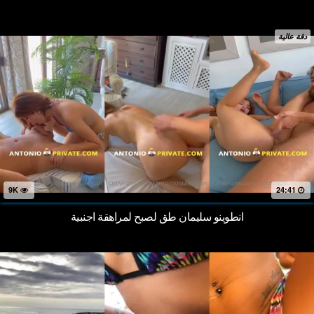
دقة عالية
9K
24:41
انطوينو سليمان طق لصبح لمراهقة اجنبية