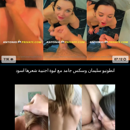
11K
07:12
انطونيو سليمان وسكس جامد مع لبوة اجنبية شعرها اسود