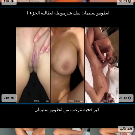
17K
08:01
انطونيو سليمان ينيك شرموطة ايطالية الجزء 1
21K
23:13
اكبر قحبة تنزغب من انطونيو سليمان
دقة عالية