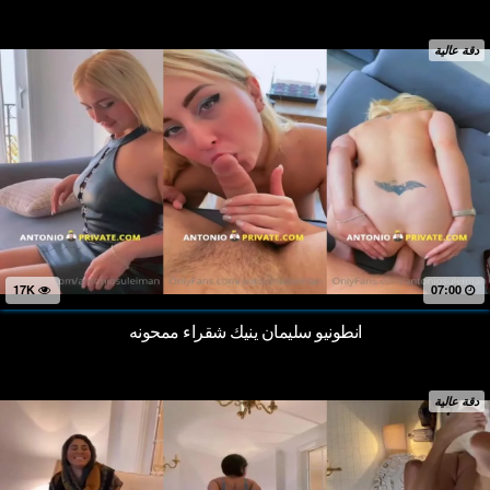
دقة عالية
17K
07:00
انطونيو سليمان ينيك شقراء ممحونه
دقة عالية