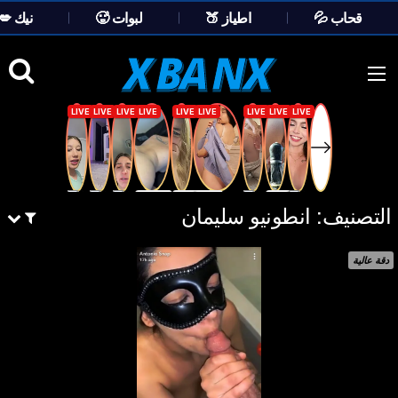
💦 قحاب
🍑 اطياز
🥵 لبوات
💋 نيك
Ski
t
conten
التصنيف:
انطونيو سليمان
دقة عالية