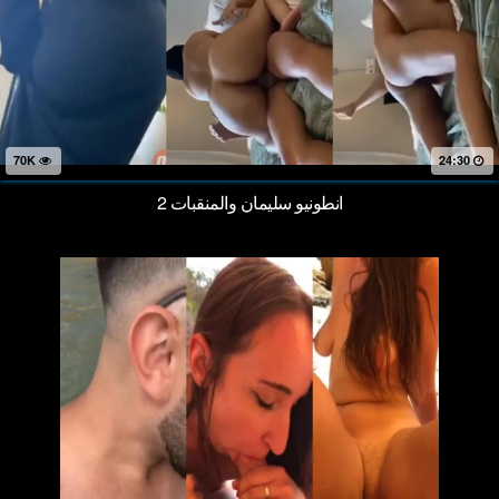
70K
24:30
انطونيو سليمان والمنقبات 2