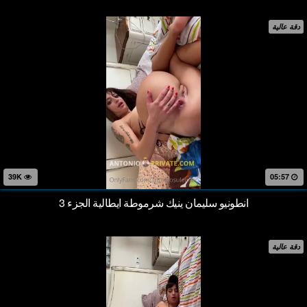
دقة عالية
39K
05:57
انطونيو سليمان ينيك شرموطة ايطالية الجزء 3
دقة عالية