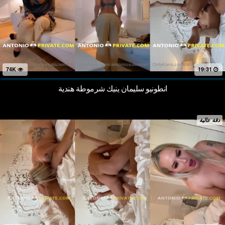
74K
19:31
انطونيو سليمان ينيك شرموطة هندية
دقة عالية