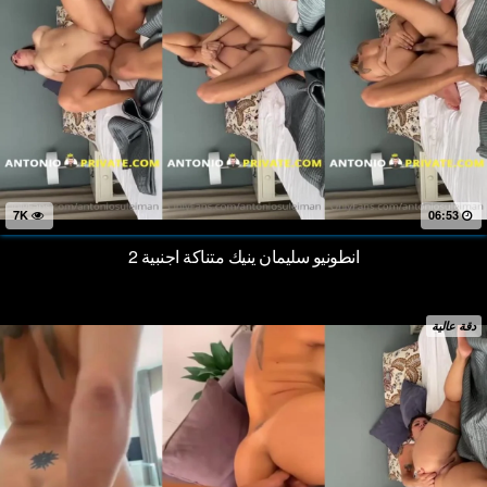
7K
06:53
انطونيو سليمان ينيك متناكة اجنبية 2
دقة عالية