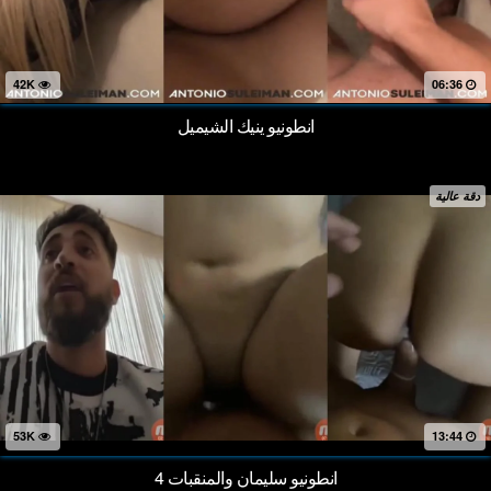
42K
06:36
انطونيو ينيك الشيميل
دقة عالية
53K
13:44
انطونيو سليمان والمنقبات 4