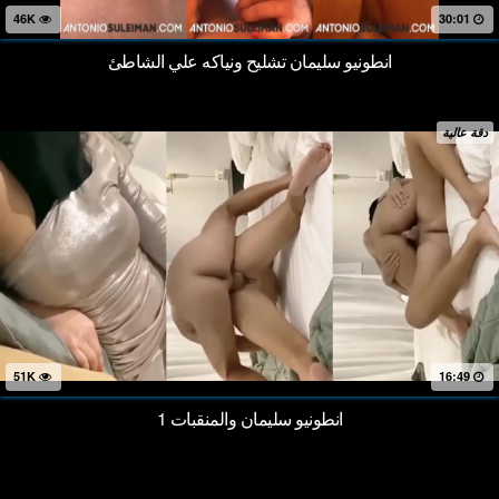
46K
30:01
انطونيو سليمان تشليح ونياكه علي الشاطئ
دقة عالية
51K
16:49
انطونيو سليمان والمنقبات 1