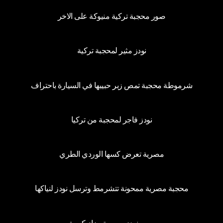
25
صور محجبة تركية منيوكة على الاخر
13
نودز مثير لمحجبة تركية
46
شرموطة محجبة تمص زبر حبيبها في السيارة باحتراف
83
نودز فاجر لمحجبة من تركيا
36
مصرية تعرض كسها الوردي الطري
50
محجبة مصرية ممحونة تتشرمط وترسل نودز لنياكها
22
صور نودز مصرية ببزاز كبيرة