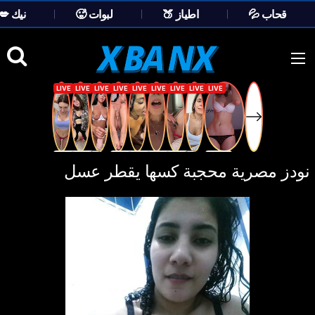
💦 قحاب
🍑 اطياز
🥵 لبوات
💋 نيك
Ski
t
conten
نودز مصرية محجبة كسها يقطر عسل